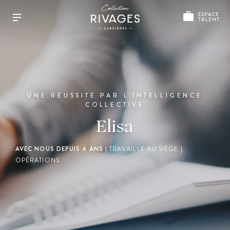
ESPACE
TALENT
UNE RÉUSSITE PAR L'INTELLIGENCE
COLLECTIVE
Elisa
AVEC NOUS DEPUIS 4 ANS
| TRAVAILLE AU SIÈGE |
OPÉRATIONS
DÉCOUVRIR COLLECTION RIVAGES
NOTRE HISTOIRE